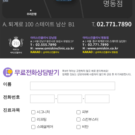
이름
전화번호
-
-
진료과목
시그니처
피부
리프팅
스킨부스터
스페셜케어
비만