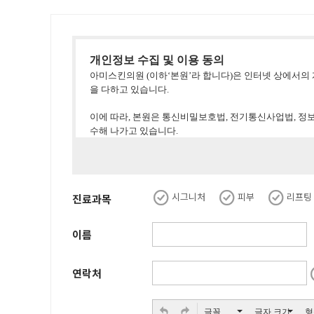
개인정보 수집 및 이용 동의
아미스킨의원
(
이하
‘
본원
’
라 합니다
)
은 인터넷 상에서의
을 다하고 있습니다
.
이에 따라
,
본원은 통신비밀보호법
,
전기통신사업법
,
정보
수해 나가고 있습니다
.
본 개인정보처리방침은 정부의 법률 및 지침 변경이나 
된 개인정보처리방침에반영하고 있습니다
.
시그니처
피부
리프팅
진료과목
본 개인정보처리방침을 통하여 이용자는 수집된 개인정보
1.
수집하는 개인정보의 항목 및 수집방법
이름
본원은 회원가입 시 서비스 이용을 위해 필요한 최소한
으며
,
메일수신여부 등과 같은 선택항목은 입력하지 않더
연락처
가
.
진료 시 수집항목
-
필수항목
:
성명
(
한글
),
생년월일
,
주소
,
연락처
-
건강정보
:
병력 및 가족력 등 진료서비스 제공을 위하
글꼴
글자 크기
형