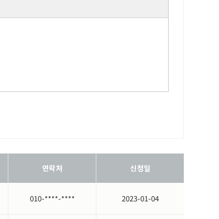
,
접속 로그
,
쿠키
,
접속
IP
정보
)
소
,
휴대폰 번호
),
만
14
세미만은 법정대리인 정보
,
가입인
연락처
신청일
010-****-****
2023-01-04
.