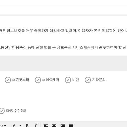
 개인정보보호를 매우 중요하게 생각하고 있으며
,
이용자가 본원 이용함에 있어서
통신망이용촉진 등에 관한 법률 등 정보통신 서비스제공자가 준수하여야 할 관
본원의 내부방침 변경 등으로 인하여 수시로 변경될 수있으며
,
본원은 변경사항이 
스킨부스터
스페셜케어
비만
기타문의
가 어떠한 용도와 방식으로 이용되고 있으며 어떻게 안전하게보호되고 있는지
의 개인 정보만을 수집합니다
.
귀하가 본원의 서비스를 이용하기 위하여 수집되는
라도 서비스 이용에는 제한이 없습니다
.
SNS 수신동의
여 의료진이 필요하다고 판단되는 개인건강정보
식
.