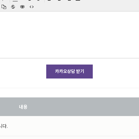
로 보유하여야 합니다
.
다
.)
성별
다음과 같은 정보들이 자동으로 생성되어 수집될 수 있습니다
. (
서비스 이용기록
,
아이핀 회원은 아이핀 번호
,
생년월일
,
성별
,
아이디
,
비밀번호
,
연락처
(
메일주
카카오상담 받기
인 정보
간 상담
,
온라인 예약
,
온라인 상담
,
수술후기 등
),
서면양식
,
팩스
,
전화
,
이메일
내용
니다.
다
.
이외로는 사용되지 않으며 이용 목적이 변경될 시에는사전 동의를 구할 것입니다